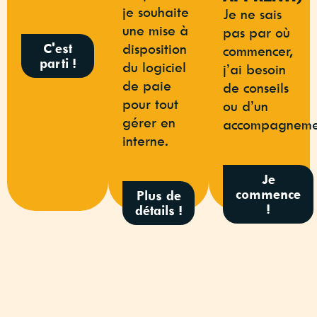
je souhaite
Je ne sais
une mise à
pas par où
disposition
C'est
commencer,
parti !
du logiciel
j’ai besoin
de paie
de conseils
pour tout
ou d’un
gérer en
accompagneme
interne.
Je
commence
Plus de
!
détails !